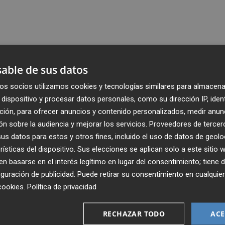
able de sus datos
os socios utilizamos cookies y tecnologías similares para almacena
dispositivo y procesar datos personales, como su dirección IP, iden
ción, para ofrecer anuncios y contenido personalizados, medir anun
n sobre la audiencia y mejorar los servicios.
Proveedores de tercer
s datos para estos y otros fines, incluido el uso de datos de geolo
rísticas del dispositivo. Sus elecciones se aplican solo a este sitio
 basarse en el interés legítimo en lugar del consentimiento; tiene 
guración de publicidad
. Puede retirar su consentimiento en cualqu
cookies
.
Política de privacidad
Recibe toda la actualidad de
Plaza Podcast en tu correo
RECHAZAR TODO
ACE