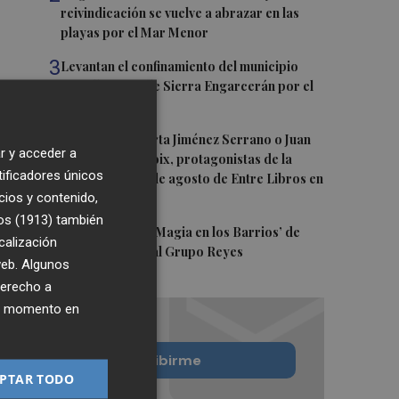
reivindicación se vuelve a abrazar en las
playas por el Mar Menor
3
Levantan el confinamiento del municipio
castellonense de Sierra Engarcerán por el
incendio
4
Juan Tallón, Marta Jiménez Serrano o Juan
r y acceder a
Evaristo Valls Boix, protagonistas de la
tificadores únicos
programación de agosto de Entre Libros en
cios y contenido,
Benicàssim
os (1913)
también
5
Los talleres de ‘Magia en los Barrios’ de
calización
Castelló llegan al Grupo Reyes
 web. Algunos
derecho a
ier momento en
Quiero suscribirme
PTAR TODO