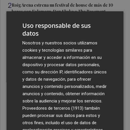
2
Roig Arena estrena un festival de house de más de 10
horas con Folamour, Dan Shake o The Basement
3
Italia rechaza el ultimátum de España y no reevaluará la
Uso responsable de sus
suspensión de Schengen hasta el 15 de agosto
datos
4
Leire Díez niega que su "investigación" buscara
Nosotros y nuestros socios utilizamos
"desestabilizar" ninguna causa "que afectara a los
cookies y tecnologías similares para
intereses del PSOE"
almacenar y acceder a información en su
5
Castelló acogerá la obra "Helios y Selene" de la
dispositivo y procesar datos personales,
compañía Te Falta Calle: será creada para el eclipse
como su dirección IP, identificadores únicos
y datos de navegación, para ofrecer
anuncios y contenido personalizados, medir
anuncios y contenido, obtener información
sobre la audiencia y mejorar los servicios.
Proveedores de terceros (1913)
también
Recibe toda la actualidad de
pueden procesar sus datos para estos y
Plaza Podcast en tu correo
otros fines, incluido el uso de datos de
geolocalización precisos y características