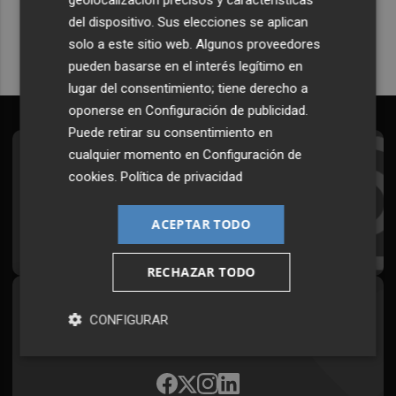
Quiero suscribirme
del dispositivo. Sus elecciones se aplican
solo a este sitio web. Algunos proveedores
pueden basarse en el interés legítimo en
lugar del consentimiento; tiene derecho a
oponerse en
Configuración de publicidad
.
Puede retirar su consentimiento en
cualquier momento en
Configuración de
Suscríbete al Boletín
cookies
.
Política de privacidad
Todos los días a primera hora en tu email
ACEPTAR TODO
¡Quiero suscribirme!
RECHAZAR TODO
Síguenos en redes
CONFIGURAR
Plaza Podcast, desde cualquier medio