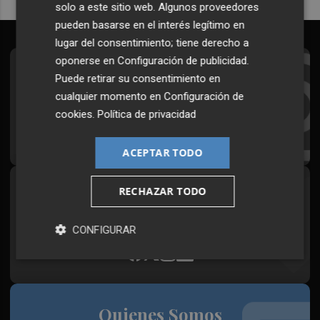
solo a este sitio web. Algunos proveedores
pueden basarse en el interés legítimo en
lugar del consentimiento; tiene derecho a
oponerse en
Configuración de publicidad
.
Suscríbete al Boletín
Puede retirar su consentimiento en
cualquier momento en
Configuración de
Todos los días a primera hora en tu email
cookies
.
Política de privacidad
¡Quiero suscribirme!
ACEPTAR TODO
RECHAZAR TODO
Síguenos en redes
Plaza Podcast, desde cualquier medio
CONFIGURAR
Quienes Somos