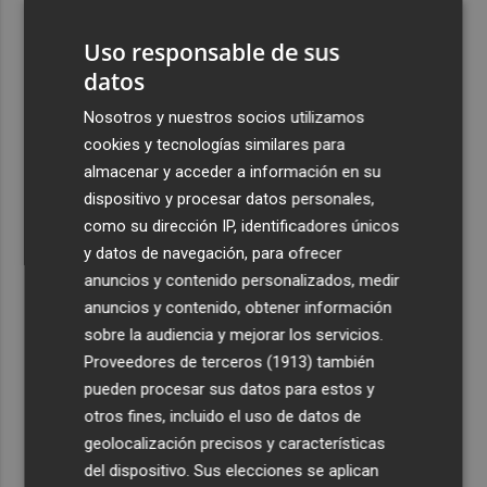
3
La Biblioteca Valenciana conmemora el 750 aniversario
del legado de Jaume I
Uso responsable de sus
datos
4
Una gran cadena humana de cariño y reivindicación se
vuelve a abrazar en las playas por el Mar Menor
Nosotros y nuestros socios utilizamos
cookies y tecnologías similares para
5
Levantan el confinamiento del municipio castellonense
almacenar y acceder a información en su
de Sierra Engarcerán por el incendio
dispositivo y procesar datos personales,
como su dirección IP, identificadores únicos
y datos de navegación, para ofrecer
anuncios y contenido personalizados, medir
anuncios y contenido, obtener información
Recibe toda la actualidad de
sobre la audiencia y mejorar los servicios.
Plaza Podcast en tu correo
Proveedores de terceros (1913)
también
pueden procesar sus datos para estos y
Quiero suscribirme
otros fines, incluido el uso de datos de
geolocalización precisos y características
del dispositivo. Sus elecciones se aplican