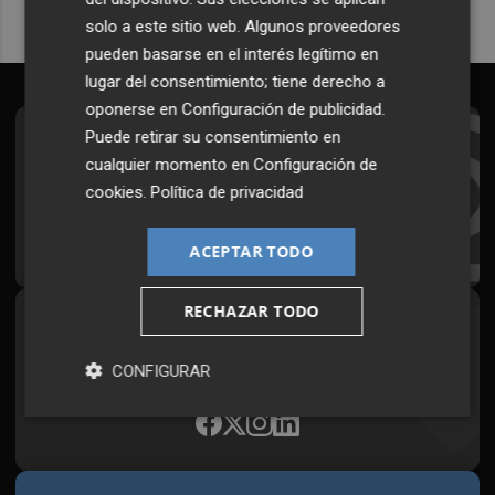
solo a este sitio web. Algunos proveedores
pueden basarse en el interés legítimo en
lugar del consentimiento; tiene derecho a
oponerse en
Configuración de publicidad
.
Puede retirar su consentimiento en
Suscríbete al Boletín
cualquier momento en
Configuración de
Todos los días a primera hora en tu email
cookies
.
Política de privacidad
¡Quiero suscribirme!
ACEPTAR TODO
RECHAZAR TODO
Síguenos en redes
Plaza Podcast, desde cualquier medio
CONFIGURAR