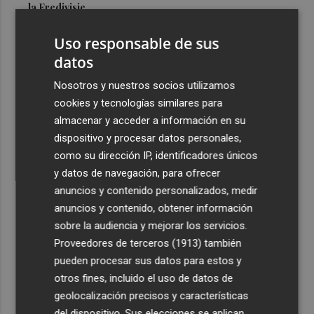
la Eredivisie
3
Entidades del Camp d'Elx reclaman más protagonismo
Uso responsable de sus
en las fiestas para la Ufece y conciertos en valenciano
datos
4
El Ibex 35 sube un 2% la primera semana de agosto tras
Nosotros y nuestros socios utilizamos
conquistar los históricos 20.000 puntos
cookies y tecnologías similares para
5
Valencia Basket abrirá la EuroLeague Women en casa
almacenar y acceder a información en su
ante Fenerbahce Opet
dispositivo y procesar datos personales,
como su dirección IP, identificadores únicos
y datos de navegación, para ofrecer
anuncios y contenido personalizados, medir
anuncios y contenido, obtener información
sobre la audiencia y mejorar los servicios.
Recibe toda la actualidad de
Proveedores de terceros (1913)
también
Plaza Podcast en tu correo
pueden procesar sus datos para estos y
otros fines, incluido el uso de datos de
Quiero suscribirme
geolocalización precisos y características
del dispositivo. Sus elecciones se aplican