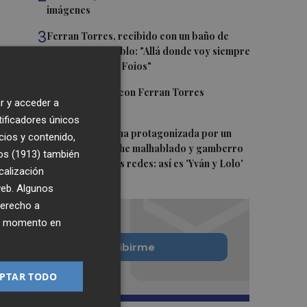
imágenes
3
Ferran Torres, recibido con un baño de
masas en su pueblo: "Allá donde voy siempre
digo que soy de Foios"
4
Foios se vuelca con Ferran Torres
r y acceder a
tificadores únicos
5
La serie murciana protagonizada por un
cios y contenido,
conejo de peluche malhablado y gamberro
os (1913)
también
que triunfa en las redes: así es 'Yván y Lolo'
calización
 web. Algunos
derecho a
ier momento en
Quiero suscribirme
PTAR TODO