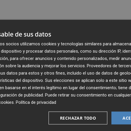
able de sus datos
os socios utilizamos cookies y tecnologías similares para almacena
dispositivo y procesar datos personales, como su dirección IP, iden
ción, para ofrecer anuncios y contenido personalizados, medir anun
n sobre la audiencia y mejorar los servicios.
Proveedores de tercer
s datos para estos y otros fines, incluido el uso de datos de geolo
rísticas del dispositivo. Sus elecciones se aplican solo a este sitio
 basarse en el interés legítimo en lugar del consentimiento; tiene 
guración de publicidad
. Puede retirar su consentimiento en cualqu
Recibe toda la actualidad de
cookies
.
Política de privacidad
Plaza Podcast en tu correo
RECHAZAR TODO
ACE