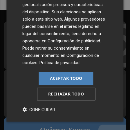
geolocalización precisos y características
del dispositivo. Sus elecciones se aplican
solo a este sitio web. Algunos proveedores
pueden basarse en el interés legítimo en
Suscríbete al Boletín
lugar del consentimiento; tiene derecho a
oponerse en
Configuración de publicidad
.
Todos los días a primera hora en tu email
Puede retirar su consentimiento en
cualquier momento en
Configuración de
¡Quiero suscribirme!
cookies
.
Política de privacidad
ACEPTAR TODO
Síguenos en redes
Plaza Podcast, desde cualquier medio
RECHAZAR TODO
CONFIGURAR
Quienes Somos