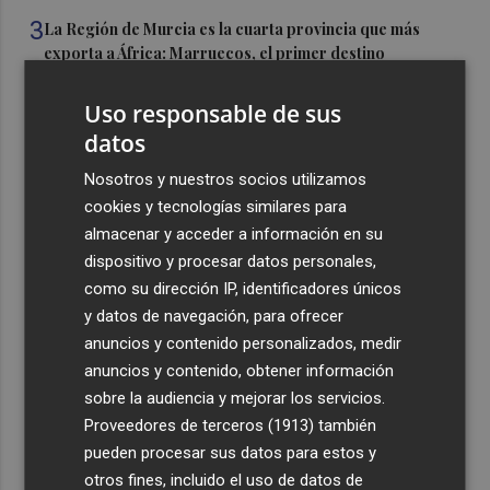
3
La Región de Murcia es la cuarta provincia que más
exporta a África: Marruecos, el primer destino
4
La Región de Murcia celebra la Semana de la Juventud
Uso responsable de sus
con cinco días de actividades
datos
5
El coste de la vivienda: 1.338 € netos al mes, el salario
Nosotros y nuestros socios utilizamos
mínimo para poder comprar una vivienda en Castellón
cookies y tecnologías similares para
almacenar y acceder a información en su
dispositivo y procesar datos personales,
como su dirección IP, identificadores únicos
y datos de navegación, para ofrecer
Recibe toda la actualidad de
anuncios y contenido personalizados, medir
Plaza Podcast en tu correo
anuncios y contenido, obtener información
sobre la audiencia y mejorar los servicios.
Quiero suscribirme
Proveedores de terceros (1913)
también
pueden procesar sus datos para estos y
otros fines, incluido el uso de datos de