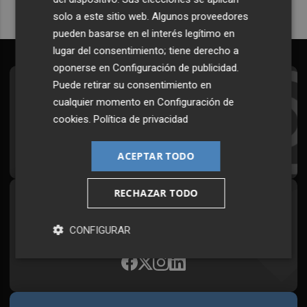
solo a este sitio web. Algunos proveedores
pueden basarse en el interés legítimo en
lugar del consentimiento; tiene derecho a
oponerse en
Configuración de publicidad
.
Puede retirar su consentimiento en
Suscríbete al Boletín
cualquier momento en
Configuración de
Todos los días a primera hora en tu email
cookies
.
Política de privacidad
¡Quiero suscribirme!
ACEPTAR TODO
RECHAZAR TODO
Síguenos en redes
Plaza Podcast, desde cualquier medio
CONFIGURAR