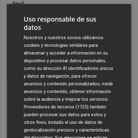
Rural
3
Abanilla se alía con Mempleo para facilitar la movilidad
Uso responsable de sus
de personas mayores y dependientes
datos
4
Ceuta señala que al Gobierno le "consta" el llamamiento
Nosotros y nuestros socios utilizamos
por redes a una nueva entrada masiva el 15 de agosto
cookies y tecnologías similares para
5
El futuro centro para mayores del barrio de Sant Antoni
almacenar y acceder a información en su
ofrecerá 100 plazas y una "programación activa"
dispositivo y procesar datos personales,
como su dirección IP, identificadores únicos
y datos de navegación, para ofrecer
anuncios y contenido personalizados, medir
anuncios y contenido, obtener información
sobre la audiencia y mejorar los servicios.
Recibe toda la actualidad de
Proveedores de terceros (1725)
también
Plaza Podcast en tu correo
pueden procesar sus datos para estos y
otros fines, incluido el uso de datos de
Quiero suscribirme
geolocalización precisos y características
del dispositivo. Sus elecciones se aplican