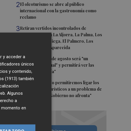
2
El oleoturismo se abre al público
internacional con la gastronomía como
reclamo
3
Retiran vertidos incontrolados de
fibrocemento en La Aljorra, La Palma, Los
Belones, Torreciega, El Palmero, Los
Chorrillos y La Aparecida
r y acceder a
4
El eclipse del 12 de agosto será "un
tificadores únicos
espectáculo visual" y permitirá ver las
cios y contenido,
perseidas "de día"
os (1913)
también
5
Marián Cano: "No permitiremos ligar los
calización
apartamentos turísticos a un problema de
 web. Algunos
vivienda que el Gobierno no afronta"
derecho a
ier momento en
PTAR TODO