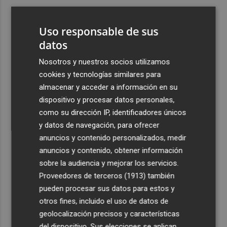
3
ViviFind, el buscador inmobiliario con IA surgido del
PCUMH, prepara sus primeras alianzas con el sector
Uso responsable de sus
4
datos
Castelló apuesta por convertir el eclipse en un referente
científico: recibirá a un gran equipo de expertos
Nosotros y nuestros socios utilizamos
5
El Villarreal anuncia a sus seis capitanes: Gerard
cookies y tecnologías similares para
Moreno, Foyth, Comesaña, Ayoze, Cardona y Logan
almacenar y acceder a información en su
Costa
dispositivo y procesar datos personales,
como su dirección IP, identificadores únicos
y datos de navegación, para ofrecer
anuncios y contenido personalizados, medir
anuncios y contenido, obtener información
sobre la audiencia y mejorar los servicios.
Recibe toda la actualidad de
Proveedores de terceros (1913)
también
Plaza Podcast en tu correo
pueden procesar sus datos para estos y
otros fines, incluido el uso de datos de
Quiero suscribirme
geolocalización precisos y características
del dispositivo. Sus elecciones se aplican