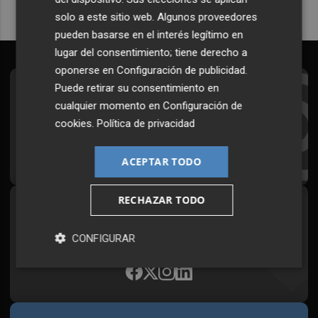
solo a este sitio web. Algunos proveedores
pueden basarse en el interés legítimo en
lugar del consentimiento; tiene derecho a
oponerse en
Configuración de publicidad
.
Puede retirar su consentimiento en
Suscríbete al Boletín
cualquier momento en
Configuración de
Todos los días a primera hora en tu email
cookies
.
Política de privacidad
¡Quiero suscribirme!
ACEPTAR TODO
RECHAZAR TODO
Síguenos en redes
Plaza Podcast, desde cualquier medio
CONFIGURAR