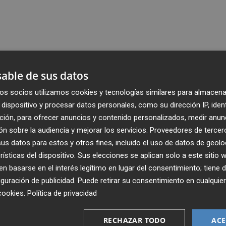
able de sus datos
os socios utilizamos cookies y tecnologías similares para almacena
dispositivo y procesar datos personales, como su dirección IP, iden
ción, para ofrecer anuncios y contenido personalizados, medir anun
n sobre la audiencia y mejorar los servicios.
Proveedores de tercer
s datos para estos y otros fines, incluido el uso de datos de geolo
rísticas del dispositivo. Sus elecciones se aplican solo a este sitio
 basarse en el interés legítimo en lugar del consentimiento; tiene 
guración de publicidad
. Puede retirar su consentimiento en cualqu
cookies
.
Política de privacidad
Recibe toda la actualidad de
Plaza Podcast en tu correo
RECHAZAR TODO
ACE