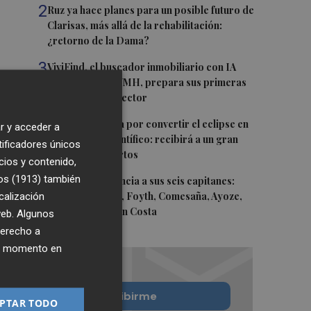
2
Ruz ya hace planes para un posible futuro de
Clarisas, más allá de la rehabilitación:
¿retorno de la Dama?
3
ViviFind, el buscador inmobiliario con IA
surgido del PCUMH, prepara sus primeras
alianzas con el sector
4
Castelló apuesta por convertir el eclipse en
r y acceder a
un referente científico: recibirá a un gran
tificadores únicos
equipo de expertos
cios y contenido,
os (1913)
5
también
El Villarreal anuncia a sus seis capitanes:
calización
Gerard Moreno, Foyth, Comesaña, Ayoze,
Cardona y Logan Costa
 web. Algunos
derecho a
ier momento en
Quiero suscribirme
PTAR TODO