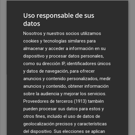
3
España restablece los controles fronterizos a los
Uso responsable de sus
viajeros procedentes de Italia
datos
4
El homenaje a Ferran Torres en Foios, en imágenes
Nosotros y nuestros socios utilizamos
cookies y tecnologías similares para
5
Ferran Torres, recibido con un baño de masas en su
almacenar y acceder a información en su
pueblo: "Allá donde voy siempre digo que soy de Foios"
dispositivo y procesar datos personales,
como su dirección IP, identificadores únicos
y datos de navegación, para ofrecer
anuncios y contenido personalizados, medir
anuncios y contenido, obtener información
Recibe toda la actualidad de
sobre la audiencia y mejorar los servicios.
Proveedores de terceros (1913)
también
Plaza Podcast en tu correo
pueden procesar sus datos para estos y
Quiero suscribirme
otros fines, incluido el uso de datos de
geolocalización precisos y características
del dispositivo. Sus elecciones se aplican