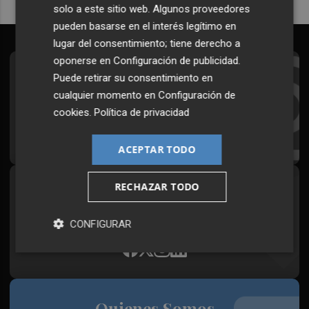
solo a este sitio web. Algunos proveedores
pueden basarse en el interés legítimo en
lugar del consentimiento; tiene derecho a
oponerse en
Configuración de publicidad
.
Suscríbete al Boletín
Puede retirar su consentimiento en
cualquier momento en
Configuración de
Todos los días a primera hora en tu email
cookies
.
Política de privacidad
¡Quiero suscribirme!
ACEPTAR TODO
RECHAZAR TODO
Síguenos en redes
Plaza Podcast, desde cualquier medio
CONFIGURAR
Quienes Somos