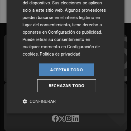
del dispositivo. Sus elecciones se aplican
solo a este sitio web. Algunos proveedores
pueden basarse en el interés legítimo en
lugar del consentimiento; tiene derecho a
oponerse en
Configuración de publicidad
.
Puede retirar su consentimiento en
Suscríbete al Boletín
cualquier momento en
Configuración de
cookies
.
Política de privacidad
Todos los días a primera hora en tu email
¡Quiero suscribirme!
ACEPTAR TODO
RECHAZAR TODO
Síguenos en redes
CONFIGURAR
Plaza Podcast, desde cualquier medio