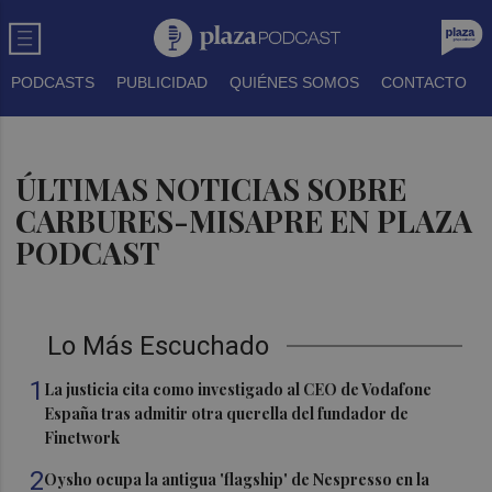
PODCASTS
PUBLICIDAD
QUIÉNES SOMOS
CONTACTO
ÚLTIMAS NOTICIAS SOBRE
CARBURES-MISAPRE EN PLAZA
PODCAST
Lo Más Escuchado
1
La justicia cita como investigado al CEO de Vodafone
España tras admitir otra querella del fundador de
Finetwork
2
Oysho ocupa la antigua 'flagship' de Nespresso en la