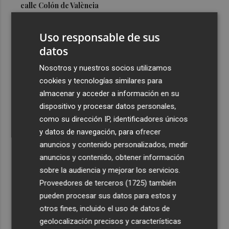
calle Colón de València
3
El Hospital del Vinalopó se consolida como referente en
Uso responsable de sus
la atención al nacimiento
datos
4
El proyecto 'Gramola' evalúa estrategias sostenibles
para reducir las alteraciones internas de la granada
Nosotros y nuestros socios utilizamos
mollar de Elche
cookies y tecnologías similares para
almacenar y acceder a información en su
5
El talento murciano conquista Cimeria: Dagnino ilustra
dispositivo y procesar datos personales,
'Aguas peligrosas' de Conan el Bárbaro
como su dirección IP, identificadores únicos
y datos de navegación, para ofrecer
anuncios y contenido personalizados, medir
anuncios y contenido, obtener información
sobre la audiencia y mejorar los servicios.
Recibe toda la actualidad de
Proveedores de terceros (1725)
también
Plaza Podcast en tu correo
pueden procesar sus datos para estos y
otros fines, incluido el uso de datos de
Quiero suscribirme
geolocalización precisos y características