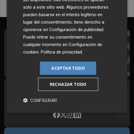
solo a este sitio web. Algunos proveedores
pueden basarse en el interés legítimo en
lugar del consentimiento; tiene derecho a
oponerse en
Configuración de publicidad
.
Puede retirar su consentimiento en
Suscríbete al Boletín
cualquier momento en
Configuración de
Todos los días a primera hora en tu email
cookies
.
Política de privacidad
¡Quiero suscribirme!
ACEPTAR TODO
RECHAZAR TODO
Síguenos en redes
Plaza Podcast, desde cualquier medio
CONFIGURAR