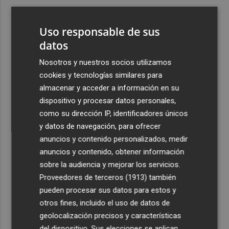
3
Carmen Ortí: "Me gustaría ser la consellera que ha
estimulado el cariño por el valenciano"
Uso responsable de sus
4
datos
Un gol de Bardeli decide el duelo entre el Levante y su
filial (1-0)
Nosotros y nuestros socios utilizamos
5
Vuelven las lluvias este domingo: activan la alerta por
cookies y tecnologías similares para
tormentas y posible granizo en la Vega del Segura,
almacenar y acceder a información en su
Noroeste, Altiplano y Guadalentín
dispositivo y procesar datos personales,
como su dirección IP, identificadores únicos
y datos de navegación, para ofrecer
anuncios y contenido personalizados, medir
anuncios y contenido, obtener información
sobre la audiencia y mejorar los servicios.
Recibe toda la actualidad de
Proveedores de terceros (1913)
también
Plaza Podcast en tu correo
pueden procesar sus datos para estos y
otros fines, incluido el uso de datos de
Quiero suscribirme
geolocalización precisos y características
del dispositivo. Sus elecciones se aplican