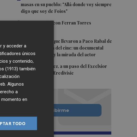
masas en su pueblo: "Allá donde voy siempre
digo que soy de Foios"
3
Foios se vuelca con Ferran Torres
4
Las '200 vidas' que llevaron a Paco Rabal de
r y acceder a
Águilas a la cima del cine: un documental
tificadores únicos
recupera la voz y la mirada del actor
cios y contenido,
5
Mario Domínguez, a un paso del Excelsior
os (1913)
también
Róterdam de la Eredivisie
calización
 web. Algunos
derecho a
ier momento en
Quiero suscribirme
PTAR TODO