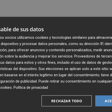
able de sus datos
os socios utilizamos cookies y tecnologías similares para almacena
dispositivo y procesar datos personales, como su dirección IP, iden
ción, para ofrecer anuncios y contenido personalizados, medir anun
n sobre la audiencia y mejorar los servicios.
Proveedores de tercer
s datos para estos y otros fines, incluido el uso de datos de geolo
rísticas del dispositivo. Sus elecciones se aplican solo a este sitio
 basarse en el interés legítimo en lugar del consentimiento; tiene 
guración de publicidad
. Puede retirar su consentimiento en cualqu
Recibe toda la actualidad de
cookies
.
Política de privacidad
Plaza Podcast en tu correo
RECHAZAR TODO
ACE