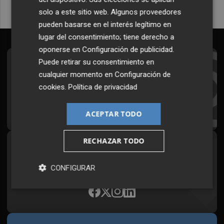
solo a este sitio web. Algunos proveedores
pueden basarse en el interés legítimo en
lugar del consentimiento; tiene derecho a
oponerse en
Configuración de publicidad
.
Puede retirar su consentimiento en
Suscríbete al Boletín
cualquier momento en
Configuración de
Todos los días a primera hora en tu email
cookies
.
Política de privacidad
¡Quiero suscribirme!
ACEPTAR TODO
RECHAZAR TODO
Síguenos en redes
Plaza Podcast, desde cualquier medio
CONFIGURAR