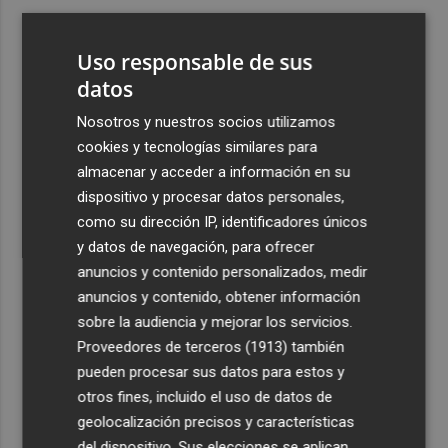
3
Vila-real denuncia el traslado del Punto de Encuentro
Familiar a Onda por "el perjuicio que supondrá para las
Uso responsable de sus
familias"
datos
4
Oropesa ultima los preparativos para el eclipse total de
Nosotros y nuestros socios utilizamos
Sol y habilita cuatro puntos informativos
cookies y tecnologías similares para
5
Castelló refuerza su comercio: inyectan 800.000 euros
almacenar y acceder a información en su
para la nueva campaña de bonos comerciales
dispositivo y procesar datos personales,
como su dirección IP, identificadores únicos
y datos de navegación, para ofrecer
anuncios y contenido personalizados, medir
anuncios y contenido, obtener información
sobre la audiencia y mejorar los servicios.
Recibe toda la actualidad de
Proveedores de terceros (1913)
también
Plaza Podcast en tu correo
pueden procesar sus datos para estos y
otros fines, incluido el uso de datos de
Quiero suscribirme
geolocalización precisos y características
del dispositivo. Sus elecciones se aplican