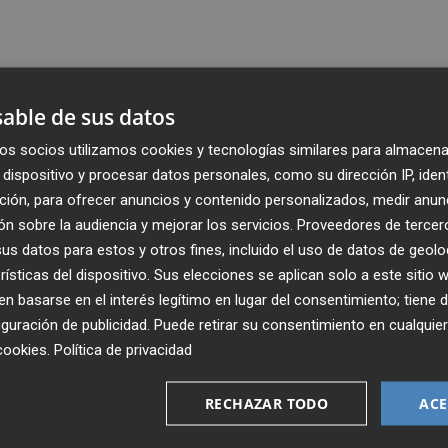
able de sus datos
os socios utilizamos cookies y tecnologías similares para almacena
dispositivo y procesar datos personales, como su dirección IP, iden
ción, para ofrecer anuncios y contenido personalizados, medir anun
n sobre la audiencia y mejorar los servicios.
Proveedores de tercer
s datos para estos y otros fines, incluido el uso de datos de geolo
rísticas del dispositivo. Sus elecciones se aplican solo a este sitio
 basarse en el interés legítimo en lugar del consentimiento; tiene 
guración de publicidad
. Puede retirar su consentimiento en cualqu
Recibe toda la actualidad de
cookies
.
Política de privacidad
Plaza Podcast en tu correo
RECHAZAR TODO
ACE