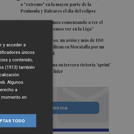
o "extremo" en la mayor parte de la
Península y Baleares el día del eclipse
3
Company: “Estamos comenzando a ver el
equipo que queremos ver en la Liga”
4
Ocho helicópteros, un avión y más de 100
r y acceder a
brigadas se movilizan en Moratalla por un
tificadores únicos
incendio forestal
cios y contenido,
5
Jorge Martín suma su tercera victoria 'sprint'
os (1913)
también
del año y es más líder
calización
 web. Algunos
derecho a
ier momento en
Quiero suscribirme
PTAR TODO