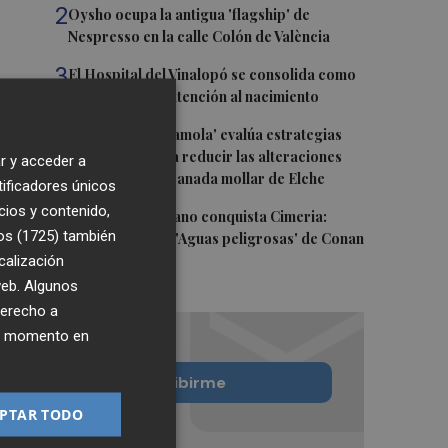
2
Oysho ocupa la antigua 'flagship' de
Nespresso en la calle Colón de València
3
El Hospital del Vinalopó se consolida como
referente en la atención al nacimiento
4
El proyecto 'Gramola' evalúa estrategias
sostenibles para reducir las alteraciones
r y acceder a
internas de la granada mollar de Elche
tificadores únicos
cios y contenido,
5
El talento murciano conquista Cimeria:
os (1725)
también
Dagnino ilustra 'Aguas peligrosas' de Conan
calización
el Bárbaro
 web. Algunos
derecho a
ier momento en
Quiero suscribirme
PTAR TODO