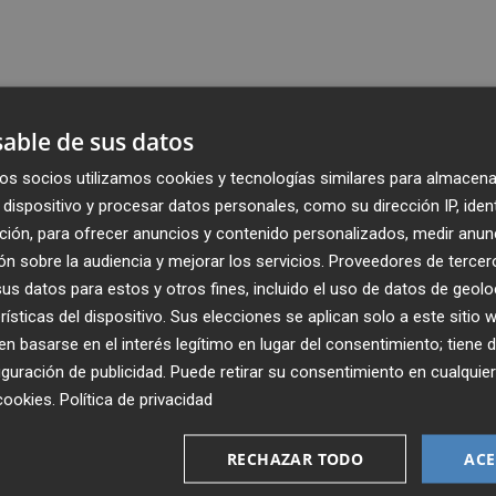
able de sus datos
os socios utilizamos cookies y tecnologías similares para almacena
dispositivo y procesar datos personales, como su dirección IP, iden
ción, para ofrecer anuncios y contenido personalizados, medir anun
n sobre la audiencia y mejorar los servicios.
Proveedores de tercer
s datos para estos y otros fines, incluido el uso de datos de geolo
rísticas del dispositivo. Sus elecciones se aplican solo a este sitio
 basarse en el interés legítimo en lugar del consentimiento; tiene 
guración de publicidad
. Puede retirar su consentimiento en cualqu
Recibe toda la actualidad de
cookies
.
Política de privacidad
Plaza Podcast en tu correo
RECHAZAR TODO
ACE