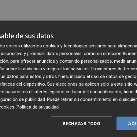
able de sus datos
os socios utilizamos cookies y tecnologías similares para almacena
dispositivo y procesar datos personales, como su dirección IP, iden
ción, para ofrecer anuncios y contenido personalizados, medir anun
n sobre la audiencia y mejorar los servicios.
Proveedores de tercer
s datos para estos y otros fines, incluido el uso de datos de geolo
rísticas del dispositivo. Sus elecciones se aplican solo a este sitio
 basarse en el interés legítimo en lugar del consentimiento; tiene 
guración de publicidad
. Puede retirar su consentimiento en cualqu
Recibe toda la actualidad de
cookies
.
Política de privacidad
Plaza Podcast en tu correo
RECHAZAR TODO
ACE