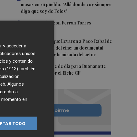
masas en su pueblo: "Allá donde voy siempre
digo que soy de Foios"
3
Foios se vuelca con Ferran Torres
4
Las '200 vidas' que llevaron a Paco Rabal de
r y acceder a
Águilas a la cima del cine: un documental
tificadores únicos
recupera la voz y la mirada del actor
cios y contenido,
5
Y también se hace de día para Buonanotte
os (1913)
también
con su fichaje por el Elche CF
calización
 web. Algunos
derecho a
ier momento en
Quiero suscribirme
PTAR TODO