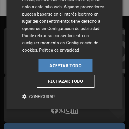
solo a este sitio web. Algunos proveedores
pueden basarse en el interés legítimo en
lugar del consentimiento; tiene derecho a
oponerse en
Configuración de publicidad
.
Puede retirar su consentimiento en
Suscríbete al Boletín
cualquier momento en
Configuración de
Todos los días a primera hora en tu email
cookies
.
Política de privacidad
¡Quiero suscribirme!
ACEPTAR TODO
RECHAZAR TODO
Síguenos en redes
Plaza Podcast, desde cualquier medio
CONFIGURAR