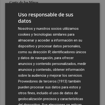
Cante de las Minas
3
El Castell de l'Olla de Altea 2026, en imágenes
Uso responsable de sus
datos
4
El Villarreal pone el broche de oro a la pretemporada
Nosotros y nuestros socios utilizamos
con una victoria contra el Galatasaray
cookies y tecnologías similares para
5
Kiat Lim preside por primera vez un partido en Mestalla
almacenar y acceder a información en su
dispositivo y procesar datos personales,
como su dirección IP, identificadores únicos
y datos de navegación, para ofrecer
anuncios y contenido personalizados, medir
anuncios y contenido, obtener información
sobre la audiencia y mejorar los servicios.
Recibe toda la actualidad de
Proveedores de terceros (1913)
también
Plaza Podcast en tu correo
pueden procesar sus datos para estos y
otros fines, incluido el uso de datos de
Quiero suscribirme
geolocalización precisos y características
del dispositivo. Sus elecciones se aplican