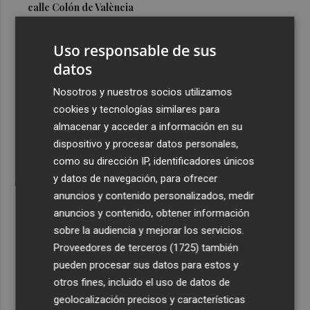
calle Colón de València
3
El Hospital del Vinalopó se consolida como referente en
Uso responsable de sus
la atención al nacimiento
datos
4
El proyecto 'Gramola' evalúa estrategias sostenibles
para reducir las alteraciones internas de la granada
Nosotros y nuestros socios utilizamos
mollar de Elche
cookies y tecnologías similares para
almacenar y acceder a información en su
5
El talento murciano conquista Cimeria: Dagnino ilustra
dispositivo y procesar datos personales,
'Aguas peligrosas' de Conan el Bárbaro
como su dirección IP, identificadores únicos
y datos de navegación, para ofrecer
anuncios y contenido personalizados, medir
anuncios y contenido, obtener información
sobre la audiencia y mejorar los servicios.
Recibe toda la actualidad de
Proveedores de terceros (1725)
también
Plaza Podcast en tu correo
pueden procesar sus datos para estos y
otros fines, incluido el uso de datos de
Quiero suscribirme
geolocalización precisos y características