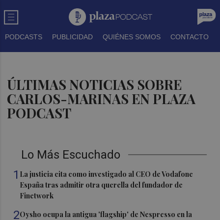
PODCASTS
PUBLICIDAD
QUIÉNES SOMOS
CONTACTO
ÚLTIMAS NOTICIAS SOBRE
CARLOS-MARINAS EN PLAZA
PODCAST
Lo Más Escuchado
1
La justicia cita como investigado al CEO de Vodafone
España tras admitir otra querella del fundador de
Finetwork
2
Oysho ocupa la antigua 'flagship' de Nespresso en la