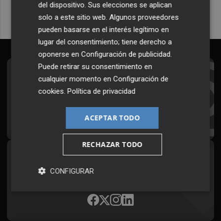
del dispositivo. Sus elecciones se aplican
solo a este sitio web. Algunos proveedores
pueden basarse en el interés legítimo en
lugar del consentimiento; tiene derecho a
oponerse en
Configuración de publicidad
.
Puede retirar su consentimiento en
Suscríbete al Boletín
cualquier momento en
Configuración de
cookies
.
Política de privacidad
Todos los días a primera hora en tu email
¡Quiero suscribirme!
ACEPTAR TODO
RECHAZAR TODO
Síguenos en redes
CONFIGURAR
Plaza Podcast, desde cualquier medio