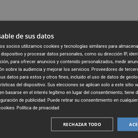
able de sus datos
os socios utilizamos cookies y tecnologías similares para almacena
dispositivo y procesar datos personales, como su dirección IP, iden
ción, para ofrecer anuncios y contenido personalizados, medir anun
n sobre la audiencia y mejorar los servicios.
Proveedores de tercer
s datos para estos y otros fines, incluido el uso de datos de geolo
rísticas del dispositivo. Sus elecciones se aplican solo a este sitio
 basarse en el interés legítimo en lugar del consentimiento; tiene 
guración de publicidad
. Puede retirar su consentimiento en cualqu
Recibe toda la actualidad de
cookies
.
Política de privacidad
Plaza Podcast en tu correo
RECHAZAR TODO
ACE