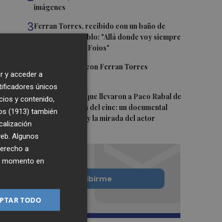
imágenes
3
Ferran Torres, recibido con un baño de
masas en su pueblo: "Allá donde voy siempre
digo que soy de Foios"
4
Foios se vuelca con Ferran Torres
r y acceder a
tificadores únicos
5
Las '200 vidas' que llevaron a Paco Rabal de
cios y contenido,
Águilas a la cima del cine: un documental
os (1913)
también
recupera la voz y la mirada del actor
calización
 web. Algunos
derecho a
ier momento en
Quiero suscribirme
PTAR TODO