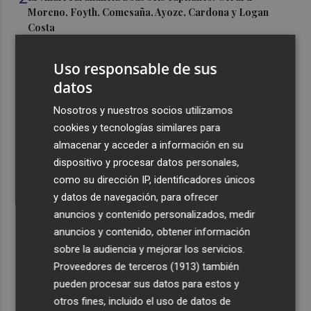
Moreno, Foyth, Comesaña, Ayoze, Cardona y Logan
Costa
3
Más problemas en el lateral derecho: Monferrer sufre
Uso responsable de sus
una lesión muscular
datos
4
San Javier da viabilidad al nuevo contrato del transporte
Nosotros y nuestros socios utilizamos
urbano y a un hotel de cuatro estrellas en La Manga con
324 habitaciones
cookies y tecnologías similares para
almacenar y acceder a información en su
5
Estos son los estrenos que abren la cartelera en agosto:
dispositivo y procesar datos personales,
de la comedia 'El último mono' a una nueva entrega de
como su dirección IP, identificadores únicos
'La Patrulla Canina'
y datos de navegación, para ofrecer
anuncios y contenido personalizados, medir
anuncios y contenido, obtener información
sobre la audiencia y mejorar los servicios.
Proveedores de terceros (1913)
también
Recibe toda la actualidad de
pueden procesar sus datos para estos y
Plaza Podcast en tu correo
otros fines, incluido el uso de datos de