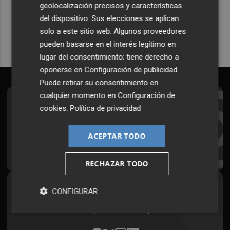
geolocalización precisos y características
Quiero suscribirme
del dispositivo. Sus elecciones se aplican
solo a este sitio web. Algunos proveedores
pueden basarse en el interés legítimo en
lugar del consentimiento; tiene derecho a
oponerse en
Configuración de publicidad
.
Puede retirar su consentimiento en
cualquier momento en
Configuración de
Suscríbete al Boletín
cookies
.
Política de privacidad
Todos los días a primera hora en tu email
ACEPTAR TODO
¡Quiero suscribirme!
RECHAZAR TODO
Síguenos en redes
CONFIGURAR
Plaza Podcast, desde cualquier medio