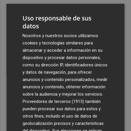
3
Ferran Torres, recibido con un baño de masas en su
pueblo: "Allá donde voy siempre digo que soy de Foios"
Uso responsable de sus
4
datos
Foios se vuelca con Ferran Torres
Nosotros y nuestros socios utilizamos
5
Las '200 vidas' que llevaron a Paco Rabal de Águilas a la
cookies y tecnologías similares para
cima del cine: un documental recupera la voz y la mirada
almacenar y acceder a información en su
del actor
dispositivo y procesar datos personales,
como su dirección IP, identificadores únicos
y datos de navegación, para ofrecer
anuncios y contenido personalizados, medir
anuncios y contenido, obtener información
sobre la audiencia y mejorar los servicios.
Recibe toda la actualidad de
Proveedores de terceros (1913)
también
Plaza Podcast en tu correo
pueden procesar sus datos para estos y
otros fines, incluido el uso de datos de
Quiero suscribirme
geolocalización precisos y características
del dispositivo. Sus elecciones se aplican