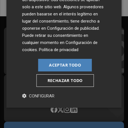
solo a este sitio web. Algunos proveedores
pueden basarse en el interés legítimo en
lugar del consentimiento; tiene derecho a
oponerse en
Configuración de publicidad
.
Puede retirar su consentimiento en
Suscríbete al Boletín
cualquier momento en
Configuración de
Todos los días a primera hora en tu email
cookies
.
Política de privacidad
¡Quiero suscribirme!
ACEPTAR TODO
RECHAZAR TODO
Síguenos en redes
Plaza Podcast, desde cualquier medio
CONFIGURAR