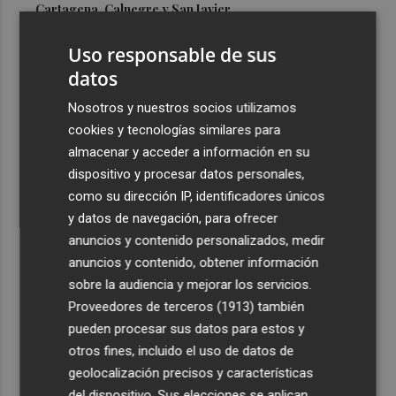
Cartagena, Calnegre y San Javier
3
Israel rechaza el plan de 15 puntos para Gaza impulsado
Uso responsable de sus
por EEUU
datos
4
De Frida Kahlo a Kubrick: un repaso por los eclipses de
Nosotros y nuestros socios utilizamos
la cultura
cookies y tecnologías similares para
5
El Villarreal cierra la pretemporada con buenas
almacenar y acceder a información en su
sensaciones y Ayoze como goleador
dispositivo y procesar datos personales,
como su dirección IP, identificadores únicos
y datos de navegación, para ofrecer
anuncios y contenido personalizados, medir
anuncios y contenido, obtener información
sobre la audiencia y mejorar los servicios.
Recibe toda la actualidad de
Proveedores de terceros (1913)
también
Plaza Podcast en tu correo
pueden procesar sus datos para estos y
otros fines, incluido el uso de datos de
Quiero suscribirme
geolocalización precisos y características
del dispositivo. Sus elecciones se aplican