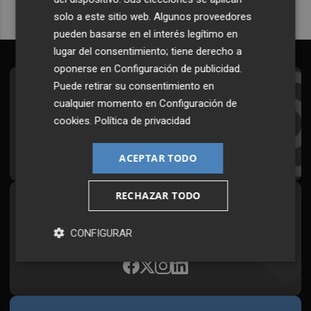
solo a este sitio web. Algunos proveedores
pueden basarse en el interés legítimo en
lugar del consentimiento; tiene derecho a
oponerse en
Configuración de publicidad
.
Puede retirar su consentimiento en
Suscríbete al Boletín
cualquier momento en
Configuración de
Todos los días a primera hora en tu email
cookies
.
Política de privacidad
¡Quiero suscribirme!
ACEPTAR TODO
RECHAZAR TODO
Síguenos en redes
Plaza Podcast, desde cualquier medio
CONFIGURAR