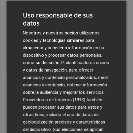
3
La Región de Murcia es la cuarta provincia que más
Uso responsable de sus
exporta a África: Marruecos, el primer destino
datos
4
La Región de Murcia celebra la Semana de la Juventud
con cinco días de actividades
Nosotros y nuestros socios utilizamos
cookies y tecnologías similares para
5
El coste de la vivienda: 1.338 € netos al mes, el salario
almacenar y acceder a información en su
mínimo para poder comprar una vivienda en Castellón
dispositivo y procesar datos personales,
como su dirección IP, identificadores únicos
y datos de navegación, para ofrecer
anuncios y contenido personalizados, medir
anuncios y contenido, obtener información
Recibe toda la actualidad de
sobre la audiencia y mejorar los servicios.
Proveedores de terceros (1913)
también
Plaza Podcast en tu correo
pueden procesar sus datos para estos y
Quiero suscribirme
otros fines, incluido el uso de datos de
geolocalización precisos y características
del dispositivo. Sus elecciones se aplican