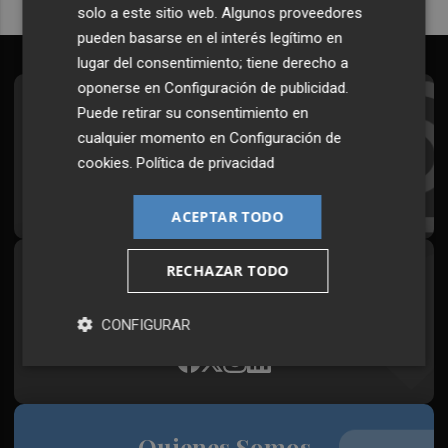
solo a este sitio web. Algunos proveedores
pueden basarse en el interés legítimo en
lugar del consentimiento; tiene derecho a
oponerse en
Configuración de publicidad
.
Suscríbete al Boletín
Puede retirar su consentimiento en
cualquier momento en
Configuración de
Todos los días a primera hora en tu email
cookies
.
Política de privacidad
¡Quiero suscribirme!
ACEPTAR TODO
RECHAZAR TODO
Síguenos en redes
Plaza Podcast, desde cualquier medio
CONFIGURAR
Quienes Somos