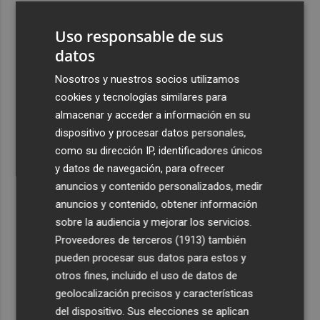
3
La Región de Murcia es la cuarta provincia que más
Uso responsable de sus
exporta a África: Marruecos, el primer destino
datos
4
La Región de Murcia celebra la Semana de la Juventud
con cinco días de actividades
Nosotros y nuestros socios utilizamos
cookies y tecnologías similares para
5
El coste de la vivienda: 1.338 € netos al mes, el salario
almacenar y acceder a información en su
mínimo para poder comprar una vivienda en Castellón
dispositivo y procesar datos personales,
como su dirección IP, identificadores únicos
y datos de navegación, para ofrecer
anuncios y contenido personalizados, medir
anuncios y contenido, obtener información
Recibe toda la actualidad de
sobre la audiencia y mejorar los servicios.
Proveedores de terceros (1913)
también
Plaza Podcast en tu correo
pueden procesar sus datos para estos y
Quiero suscribirme
otros fines, incluido el uso de datos de
geolocalización precisos y características
del dispositivo. Sus elecciones se aplican