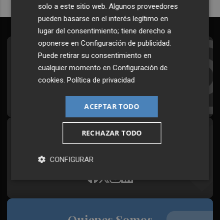
solo a este sitio web. Algunos proveedores
pueden basarse en el interés legítimo en
lugar del consentimiento; tiene derecho a
oponerse en
Configuración de publicidad
.
Suscríbete al Boletín
Puede retirar su consentimiento en
cualquier momento en
Configuración de
Todos los días a primera hora en tu email
cookies
.
Política de privacidad
¡Quiero suscribirme!
ACEPTAR TODO
RECHAZAR TODO
Síguenos en redes
Plaza Podcast, desde cualquier medio
CONFIGURAR
Quienes Somos