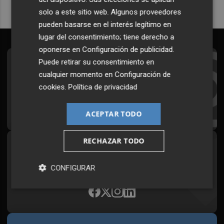
solo a este sitio web. Algunos proveedores
pueden basarse en el interés legítimo en
lugar del consentimiento; tiene derecho a
oponerse en
Configuración de publicidad
.
Puede retirar su consentimiento en
Suscríbete al Boletín
cualquier momento en
Configuración de
Todos los días a primera hora en tu email
cookies
.
Política de privacidad
¡Quiero suscribirme!
ACEPTAR TODO
RECHAZAR TODO
Síguenos en redes
Plaza Podcast, desde cualquier medio
CONFIGURAR