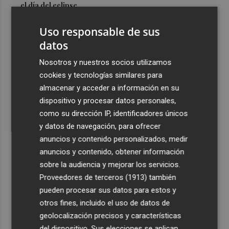
el día del eclipse
3
Company: “Estamos comenzando a ver el equipo que
Uso responsable de sus
queremos ver en la Liga”
datos
4
Ocho helicópteros, un avión y más de 100 brigadas se
Nosotros y nuestros socios utilizamos
movilizan en Moratalla por un incendio forestal
cookies y tecnologías similares para
5
Jorge Martín suma su tercera victoria 'sprint' del año y
almacenar y acceder a información en su
es más líder
dispositivo y procesar datos personales,
como su dirección IP, identificadores únicos
y datos de navegación, para ofrecer
anuncios y contenido personalizados, medir
anuncios y contenido, obtener información
sobre la audiencia y mejorar los servicios.
Recibe toda la actualidad de
Proveedores de terceros (1913)
también
Plaza Podcast en tu correo
pueden procesar sus datos para estos y
otros fines, incluido el uso de datos de
Quiero suscribirme
geolocalización precisos y características
del dispositivo. Sus elecciones se aplican