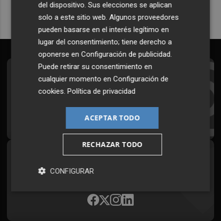
del dispositivo. Sus elecciones se aplican
solo a este sitio web. Algunos proveedores
pueden basarse en el interés legítimo en
lugar del consentimiento; tiene derecho a
oponerse en
Configuración de publicidad
.
Puede retirar su consentimiento en
Suscríbete al Boletín
cualquier momento en
Configuración de
cookies
.
Política de privacidad
Todos los días a primera hora en tu email
¡Quiero suscribirme!
ACEPTAR TODO
RECHAZAR TODO
Síguenos en redes
CONFIGURAR
Plaza Podcast, desde cualquier medio