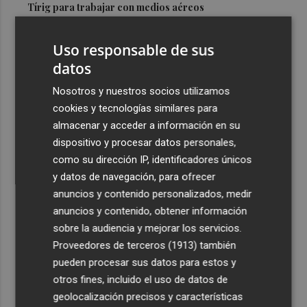
Tírig para trabajar con medios aéreos
3
La Guardia Civil desplegará un dispositivo especial de
Uso responsable de sus
seguridad por el eclipse del día 12, con más de 24.000
efectivos
datos
4
El Ayuntamiento de València lanza un decálogo para
Nosotros y nuestros socios utilizamos
seguir el eclipse con seguridad
cookies y tecnologías similares para
almacenar y acceder a información en su
5
Jorge Martín logra su primera 'pole position' en
dispositivo y procesar datos personales,
Silverstone, con nuevo récord
como su dirección IP, identificadores únicos
y datos de navegación, para ofrecer
anuncios y contenido personalizados, medir
anuncios y contenido, obtener información
sobre la audiencia y mejorar los servicios.
Recibe toda la actualidad de
Proveedores de terceros (1913)
también
Plaza Podcast en tu correo
pueden procesar sus datos para estos y
otros fines, incluido el uso de datos de
Quiero suscribirme
geolocalización precisos y características