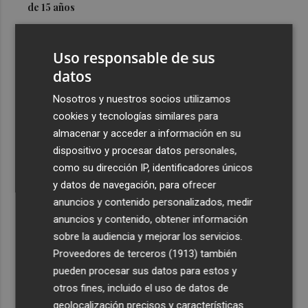
de 15 años
3
Simó destaca el impulso del Gobierno al alquiler
asequible en Castelló frente "a los pisos de 200.000
Uso responsable de sus
euros de Carrasco"
datos
4
Castelló adjudica a Civicons por 600.500 euros las
Nosotros y nuestros socios utilizamos
obras de reforma de la tenencia de alcaldía sur
cookies y tecnologías similares para
5
Castelló acelera el montaje de la infraestructura en las
almacenar y acceder a información en su
playas y el Planetari del eclipse para convertirlo en "un
dispositivo y procesar datos personales,
evento histórico"
como su dirección IP, identificadores únicos
y datos de navegación, para ofrecer
anuncios y contenido personalizados, medir
anuncios y contenido, obtener información
sobre la audiencia y mejorar los servicios.
Proveedores de terceros (1913)
también
Recibe toda la actualidad de
pueden procesar sus datos para estos y
Plaza Podcast en tu correo
otros fines, incluido el uso de datos de
geolocalización precisos y características
Quiero suscribirme