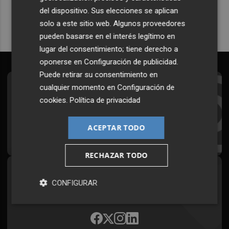
del dispositivo. Sus elecciones se aplican
solo a este sitio web. Algunos proveedores
pueden basarse en el interés legítimo en
lugar del consentimiento; tiene derecho a
oponerse en
Configuración de publicidad
.
Puede retirar su consentimiento en
cualquier momento en
Configuración de
Suscríbete al Boletín
cookies
.
Política de privacidad
Todos los días a primera hora en tu email
ACEPTAR TODO
¡Quiero suscribirme!
RECHAZAR TODO
Síguenos en redes
CONFIGURAR
Plaza Podcast, desde cualquier medio