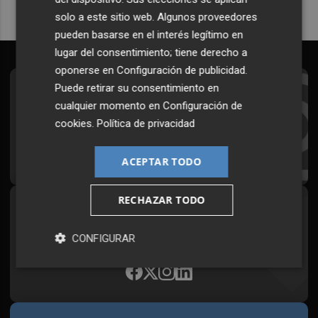
solo a este sitio web. Algunos proveedores
pueden basarse en el interés legítimo en
lugar del consentimiento; tiene derecho a
oponerse en
Configuración de publicidad
.
Puede retirar su consentimiento en
Suscríbete al Boletín
cualquier momento en
Configuración de
Todos los días a primera hora en tu email
cookies
.
Política de privacidad
¡Quiero suscribirme!
ACEPTAR TODO
RECHAZAR TODO
Síguenos en redes
Plaza Podcast, desde cualquier medio
CONFIGURAR