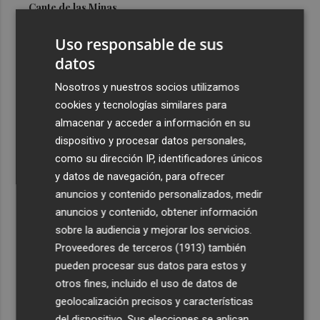
Cante de las Minas
3
El Castell de l'Olla de Altea 2026, en imágenes
Uso responsable de sus
datos
4
El Villarreal pone el broche de oro a la pretemporada
Nosotros y nuestros socios utilizamos
con una victoria contra el Galatasaray
cookies y tecnologías similares para
5
Kiat Lim preside por primera vez un partido en Mestalla
almacenar y acceder a información en su
dispositivo y procesar datos personales,
como su dirección IP, identificadores únicos
y datos de navegación, para ofrecer
anuncios y contenido personalizados, medir
anuncios y contenido, obtener información
sobre la audiencia y mejorar los servicios.
Recibe toda la actualidad de
Proveedores de terceros (1913)
también
Plaza Podcast en tu correo
pueden procesar sus datos para estos y
otros fines, incluido el uso de datos de
Quiero suscribirme
geolocalización precisos y características
del dispositivo. Sus elecciones se aplican