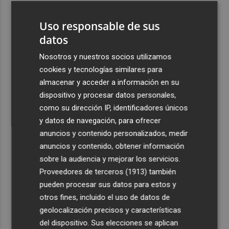
3
España restablece los controles fronterizos a los
Uso responsable de sus
viajeros procedentes de Italia
datos
4
El homenaje a Ferran Torres en Foios, en imágenes
Nosotros y nuestros socios utilizamos
cookies y tecnologías similares para
5
Ferran Torres, recibido con un baño de masas en su
almacenar y acceder a información en su
pueblo: "Allá donde voy siempre digo que soy de Foios"
dispositivo y procesar datos personales,
como su dirección IP, identificadores únicos
y datos de navegación, para ofrecer
anuncios y contenido personalizados, medir
anuncios y contenido, obtener información
Recibe toda la actualidad de
sobre la audiencia y mejorar los servicios.
Proveedores de terceros (1913)
también
Plaza Podcast en tu correo
pueden procesar sus datos para estos y
Quiero suscribirme
otros fines, incluido el uso de datos de
geolocalización precisos y características
del dispositivo. Sus elecciones se aplican