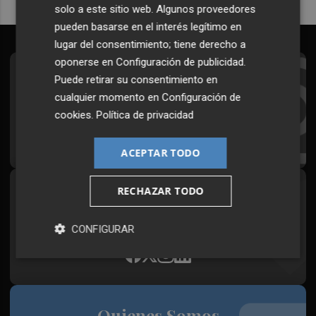
solo a este sitio web. Algunos proveedores
pueden basarse en el interés legítimo en
lugar del consentimiento; tiene derecho a
oponerse en
Configuración de publicidad
.
Suscríbete al Boletín
Puede retirar su consentimiento en
cualquier momento en
Configuración de
Todos los días a primera hora en tu email
cookies
.
Política de privacidad
¡Quiero suscribirme!
ACEPTAR TODO
RECHAZAR TODO
Síguenos en redes
Plaza Podcast, desde cualquier medio
CONFIGURAR
Quienes Somos