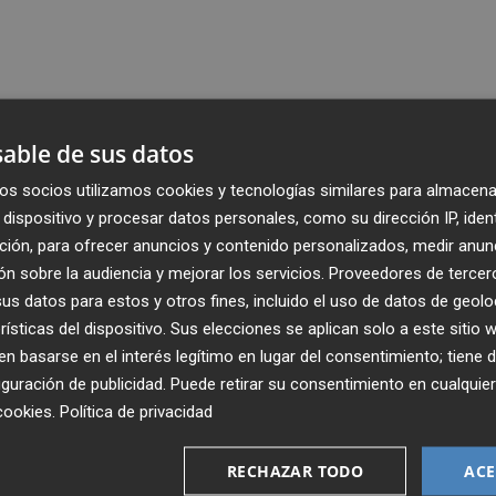
able de sus datos
os socios utilizamos cookies y tecnologías similares para almacena
dispositivo y procesar datos personales, como su dirección IP, iden
ción, para ofrecer anuncios y contenido personalizados, medir anun
n sobre la audiencia y mejorar los servicios.
Proveedores de tercer
s datos para estos y otros fines, incluido el uso de datos de geolo
rísticas del dispositivo. Sus elecciones se aplican solo a este sitio
 basarse en el interés legítimo en lugar del consentimiento; tiene 
guración de publicidad
. Puede retirar su consentimiento en cualqu
cookies
.
Política de privacidad
Recibe toda la actualidad de
Plaza Podcast en tu correo
RECHAZAR TODO
ACE