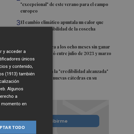
"excepcional" de este verano para el campo
europeo
3
El cambio climático apuntala un calor que
revela la vulnerabilidad de la cosecha
europea
4
Alcaraz se acerca a los ocho meses sin ganar
r y acceder a
un título que pasó entre julio de 2023 y marzo
tificadores únicos
de 2024
cios y contenido,
5
El CACV destaca la "credibilidad alcanzada"
os (1913)
también
y la creación de nuevas cátedras en su
calización
primer mandato
 web. Algunos
derecho a
ier momento en
Quiero suscribirme
PTAR TODO