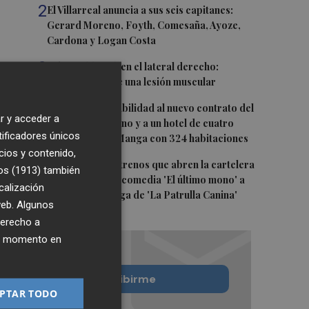
2
El Villarreal anuncia a sus seis capitanes:
Gerard Moreno, Foyth, Comesaña, Ayoze,
Cardona y Logan Costa
3
Más problemas en el lateral derecho:
Monferrer sufre una lesión muscular
4
San Javier da viabilidad al nuevo contrato del
r y acceder a
transporte urbano y a un hotel de cuatro
tificadores únicos
estrellas en La Manga con 324 habitaciones
cios y contenido,
5
Estos son los estrenos que abren la cartelera
os (1913)
también
en agosto: de la comedia 'El último mono' a
calización
una nueva entrega de 'La Patrulla Canina'
 web. Algunos
derecho a
ier momento en
Quiero suscribirme
PTAR TODO