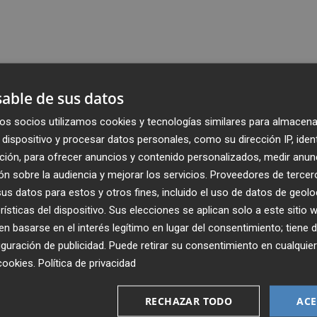
able de sus datos
os socios utilizamos cookies y tecnologías similares para almacena
dispositivo y procesar datos personales, como su dirección IP, iden
ción, para ofrecer anuncios y contenido personalizados, medir anun
n sobre la audiencia y mejorar los servicios.
Proveedores de tercer
s datos para estos y otros fines, incluido el uso de datos de geolo
rísticas del dispositivo. Sus elecciones se aplican solo a este sitio
 basarse en el interés legítimo en lugar del consentimiento; tiene 
guración de publicidad
. Puede retirar su consentimiento en cualqu
cookies
.
Política de privacidad
Recibe toda la actualidad de
Plaza Podcast en tu correo
RECHAZAR TODO
ACE