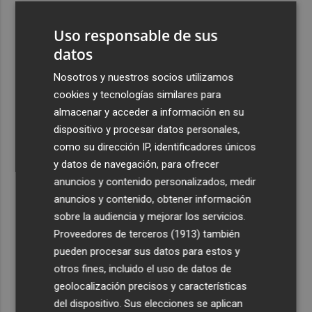
3
La Región de Murcia celebra la Semana de la Juventud
Uso responsable de sus
con cinco días de actividades
datos
4
La Todolella recibe 340.000 euros del Consell para
reabrir la ermita de Sant Cristòfol tras su cierre en 2021
Nosotros y nuestros socios utilizamos
cookies y tecnologías similares para
5
El Xixo Xixero llena de tradición y ambiente la Playa
almacenar y acceder a información en su
Casablanca de Almenara
dispositivo y procesar datos personales,
como su dirección IP, identificadores únicos
y datos de navegación, para ofrecer
anuncios y contenido personalizados, medir
anuncios y contenido, obtener información
Recibe toda la actualidad de
sobre la audiencia y mejorar los servicios.
Proveedores de terceros (1913)
también
Plaza Podcast en tu correo
pueden procesar sus datos para estos y
Quiero suscribirme
otros fines, incluido el uso de datos de
geolocalización precisos y características
del dispositivo. Sus elecciones se aplican