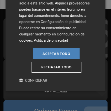
solo a este sitio web. Algunos proveedores
pueden basarse en el interés legítimo en
lugar del consentimiento; tiene derecho a
oponerse en
Configuración de publicidad
.
Suscríbete al Boletín
Puede retirar su consentimiento en
cualquier momento en
Configuración de
Todos los días a primera hora en tu email
cookies
.
Política de privacidad
¡Quiero suscribirme!
ACEPTAR TODO
RECHAZAR TODO
Síguenos en redes
Plaza Podcast, desde cualquier medio
CONFIGURAR
Quienes Somos