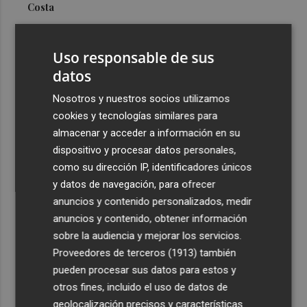
Costa
3
Más problemas en el lateral derecho: Monferrer sufre
una lesión muscular
Uso responsable de sus
4
datos
San Javier da viabilidad al nuevo contrato del transporte
urbano y a un hotel de cuatro estrellas en La Manga con
Nosotros y nuestros socios utilizamos
324 habitaciones
cookies y tecnologías similares para
5
Estos son los estrenos que abren la cartelera en agosto:
almacenar y acceder a información en su
de la comedia 'El último mono' a una nueva entrega de
dispositivo y procesar datos personales,
'La Patrulla Canina'
como su dirección IP, identificadores únicos
y datos de navegación, para ofrecer
anuncios y contenido personalizados, medir
anuncios y contenido, obtener información
sobre la audiencia y mejorar los servicios.
Proveedores de terceros (1913)
también
Recibe toda la actualidad de
pueden procesar sus datos para estos y
Plaza Podcast en tu correo
otros fines, incluido el uso de datos de
geolocalización precisos y características
Quiero suscribirme