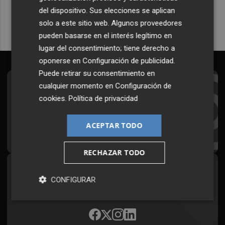
del dispositivo. Sus elecciones se aplican
solo a este sitio web. Algunos proveedores
pueden basarse en el interés legítimo en
lugar del consentimiento; tiene derecho a
oponerse en
Configuración de publicidad
.
Puede retirar su consentimiento en
cualquier momento en
Configuración de
Suscríbete al Boletín
cookies
.
Política de privacidad
Todos los días a primera hora en tu email
ACEPTAR TODO
¡Quiero suscribirme!
RECHAZAR TODO
Síguenos en redes
CONFIGURAR
Plaza Podcast, desde cualquier medio