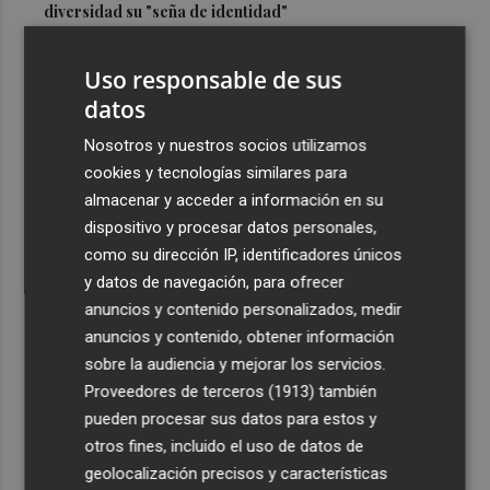
diversidad su "seña de identidad"
3
El centro de salud de Benetússer recibe un sello estatal
Uso responsable de sus
de calidad por su atención orientada a las personas
mayores
datos
4
Cartagena avanza con la modernización de los
Nosotros y nuestros socios utilizamos
Bomberos e impulsa una Ordenanza de Incendios
cookies y tecnologías similares para
almacenar y acceder a información en su
5
El Tesoro cierra el martes las subastas de agosto con
dispositivo y procesar datos personales,
una emisión de letras a tres y nueve meses
como su dirección IP, identificadores únicos
y datos de navegación, para ofrecer
anuncios y contenido personalizados, medir
anuncios y contenido, obtener información
sobre la audiencia y mejorar los servicios.
Recibe toda la actualidad de
Proveedores de terceros (1913)
también
Plaza Podcast en tu correo
pueden procesar sus datos para estos y
otros fines, incluido el uso de datos de
Quiero suscribirme
geolocalización precisos y características