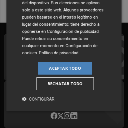
del dispositivo. Sus elecciones se aplican
solo a este sitio web. Algunos proveedores
pueden basarse en el interés legítimo en
lugar del consentimiento; tiene derecho a
oponerse en
Configuración de publicidad
.
Puede retirar su consentimiento en
Suscríbete al Boletín
cualquier momento en
Configuración de
cookies
.
Política de privacidad
Todos los días a primera hora en tu email
¡Quiero suscribirme!
ACEPTAR TODO
RECHAZAR TODO
Síguenos en redes
CONFIGURAR
Plaza Podcast, desde cualquier medio