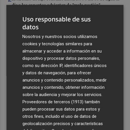
día y los expertos advierten de "mala gestión"
3
La Región tiene 234 viviendas de lujo y nueve de ultralujo
Uso responsable de sus
a la venta de más de un millón de euros
datos
4
Los medios aéreos se incorporan al incendio de Tírig
Nosotros y nuestros socios utilizamos
tras una tercera noche de ataque terrestre
cookies y tecnologías similares para
5
El Ayuntamiento finaliza el mantenimiento del Pont de
almacenar y acceder a información en su
l'Assut de l'Or para reforzar la seguridad
dispositivo y procesar datos personales,
como su dirección IP, identificadores únicos
y datos de navegación, para ofrecer
anuncios y contenido personalizados, medir
anuncios y contenido, obtener información
sobre la audiencia y mejorar los servicios.
Recibe toda la actualidad de
Proveedores de terceros (1913)
también
Plaza Podcast en tu correo
pueden procesar sus datos para estos y
otros fines, incluido el uso de datos de
Quiero suscribirme
geolocalización precisos y características