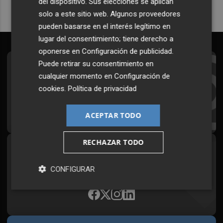
del dispositivo. Sus elecciones se aplican
solo a este sitio web. Algunos proveedores
pueden basarse en el interés legítimo en
lugar del consentimiento; tiene derecho a
oponerse en
Configuración de publicidad
.
Puede retirar su consentimiento en
Suscríbete al Boletín
cualquier momento en
Configuración de
Todos los días a primera hora en tu email
cookies
.
Política de privacidad
¡Quiero suscribirme!
ACEPTAR TODO
RECHAZAR TODO
Síguenos en redes
CONFIGURAR
Plaza Podcast, desde cualquier medio