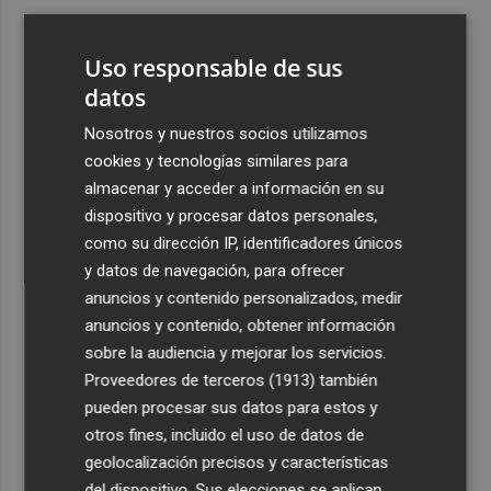
3
Aemet prevé peligro de incendios "muy alto" o
"extremo" en la mayor parte de la Península y Baleares
Uso responsable de sus
el día del eclipse
datos
4
Company: “Estamos comenzando a ver el equipo que
Nosotros y nuestros socios utilizamos
queremos ver en la Liga”
cookies y tecnologías similares para
5
Ocho helicópteros, un avión y más de 100 brigadas se
almacenar y acceder a información en su
movilizan en Moratalla por un incendio forestal
dispositivo y procesar datos personales,
como su dirección IP, identificadores únicos
y datos de navegación, para ofrecer
anuncios y contenido personalizados, medir
anuncios y contenido, obtener información
sobre la audiencia y mejorar los servicios.
Recibe toda la actualidad de
Proveedores de terceros (1913)
también
Plaza Podcast en tu correo
pueden procesar sus datos para estos y
otros fines, incluido el uso de datos de
Quiero suscribirme
geolocalización precisos y características
del dispositivo. Sus elecciones se aplican