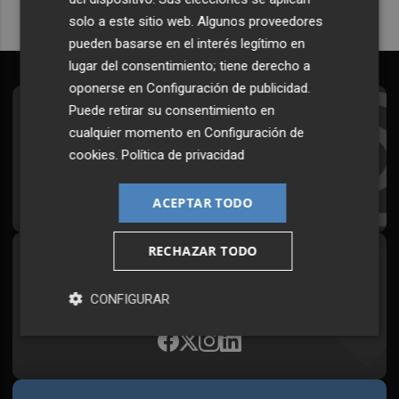
solo a este sitio web. Algunos proveedores
pueden basarse en el interés legítimo en
lugar del consentimiento; tiene derecho a
oponerse en
Configuración de publicidad
.
Puede retirar su consentimiento en
Suscríbete al Boletín
cualquier momento en
Configuración de
Todos los días a primera hora en tu email
cookies
.
Política de privacidad
¡Quiero suscribirme!
ACEPTAR TODO
RECHAZAR TODO
Síguenos en redes
Plaza Podcast, desde cualquier medio
CONFIGURAR