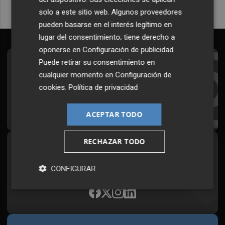
solo a este sitio web. Algunos proveedores
pueden basarse en el interés legítimo en
lugar del consentimiento; tiene derecho a
oponerse en
Configuración de publicidad
.
Puede retirar su consentimiento en
Suscríbete al Boletín
cualquier momento en
Configuración de
Todos los días a primera hora en tu email
cookies
.
Política de privacidad
¡Quiero suscribirme!
ACEPTAR TODO
RECHAZAR TODO
Síguenos en redes
Plaza Podcast, desde cualquier medio
CONFIGURAR