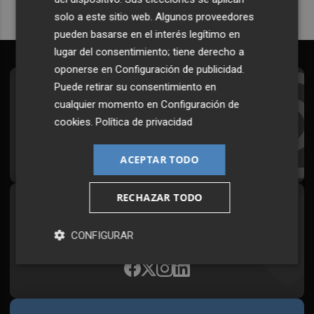
solo a este sitio web. Algunos proveedores
pueden basarse en el interés legítimo en
lugar del consentimiento; tiene derecho a
oponerse en
Configuración de publicidad
.
Puede retirar su consentimiento en
Suscríbete al Boletín
cualquier momento en
Configuración de
Todos los días a primera hora en tu email
cookies
.
Política de privacidad
¡Quiero suscribirme!
ACEPTAR TODO
RECHAZAR TODO
Síguenos en redes
Plaza Podcast, desde cualquier medio
CONFIGURAR