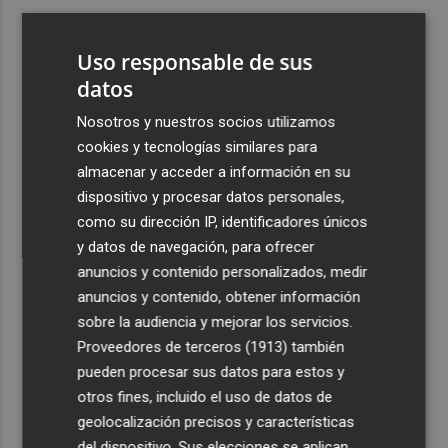
3
España amplía a siete aeropuertos, entre ellos Alicante-
Elche y Manises, los controles aleatorios a viajeros de
Uso responsable de sus
Italia
datos
4
La Biblioteca Valenciana conmemora el 750 aniversario
Nosotros y nuestros socios utilizamos
del legado de Jaume I
cookies y tecnologías similares para
5
Una gran cadena humana de cariño y reivindicación se
almacenar y acceder a información en su
vuelve a abrazar en las playas por el Mar Menor
dispositivo y procesar datos personales,
como su dirección IP, identificadores únicos
y datos de navegación, para ofrecer
anuncios y contenido personalizados, medir
anuncios y contenido, obtener información
sobre la audiencia y mejorar los servicios.
Recibe toda la actualidad de
Proveedores de terceros (1913)
también
Plaza Podcast en tu correo
pueden procesar sus datos para estos y
otros fines, incluido el uso de datos de
Quiero suscribirme
geolocalización precisos y características
del dispositivo. Sus elecciones se aplican