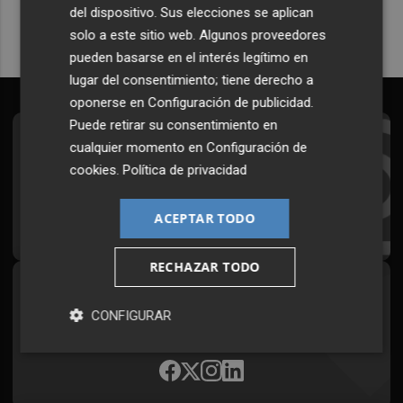
del dispositivo. Sus elecciones se aplican
solo a este sitio web. Algunos proveedores
pueden basarse en el interés legítimo en
lugar del consentimiento; tiene derecho a
oponerse en
Configuración de publicidad
.
Puede retirar su consentimiento en
Suscríbete al Boletín
cualquier momento en
Configuración de
cookies
.
Política de privacidad
Todos los días a primera hora en tu email
ACEPTAR TODO
¡Quiero suscribirme!
RECHAZAR TODO
Síguenos en redes
CONFIGURAR
Plaza Podcast, desde cualquier medio