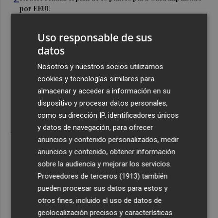
por EEUU
3
De Frida Kahlo a Kubrick: un repaso por los eclipses de
Uso responsable de sus
la cultura
datos
4
El Villarreal cierra la pretemporada con buenas
Nosotros y nuestros socios utilizamos
sensaciones y Ayoze como goleador
cookies y tecnologías similares para
5
Más de medio millar de festeros de Ufece se reivindican
almacenar y acceder a información en su
en el pregón en Elche: "se nota, se siente, el campo está
dispositivo y procesar datos personales,
presente"
como su dirección IP, identificadores únicos
y datos de navegación, para ofrecer
anuncios y contenido personalizados, medir
anuncios y contenido, obtener información
sobre la audiencia y mejorar los servicios.
Recibe toda la actualidad de
Proveedores de terceros (1913)
también
pueden procesar sus datos para estos y
Plaza Podcast en tu correo
otros fines, incluido el uso de datos de
Quiero suscribirme
geolocalización precisos y características