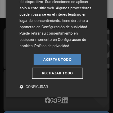
del dispositivo. Sus elecciones se aplican
solo a este sitio web. Algunos proveedores
pueden basarse en el interés legítimo en
lugar del consentimiento; tiene derecho a
oponerse en
Configuración de publicidad
.
Puede retirar su consentimiento en
Suscríbete al Boletín
cualquier momento en
Configuración de
cookies
.
Política de privacidad
Todos los días a primera hora en tu email
¡Quiero suscribirme!
ACEPTAR TODO
RECHAZAR TODO
Síguenos en redes
CONFIGURAR
Plaza Podcast, desde cualquier medio