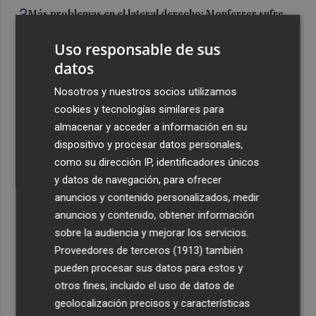
3
Más problemas en el lateral derecho: Monferrer sufre
una lesión muscular
Uso responsable de sus
4
San Javier da viabilidad al nuevo contrato del transporte
datos
urbano y a un hotel de cuatro estrellas en La Manga con
324 habitaciones
Nosotros y nuestros socios utilizamos
cookies y tecnologías similares para
5
Estos son los estrenos que abren la cartelera en agosto:
almacenar y acceder a información en su
de la comedia 'El último mono' a una nueva entrega de
dispositivo y procesar datos personales,
'La Patrulla Canina'
como su dirección IP, identificadores únicos
y datos de navegación, para ofrecer
anuncios y contenido personalizados, medir
anuncios y contenido, obtener información
sobre la audiencia y mejorar los servicios.
Recibe toda la actualidad de
Proveedores de terceros (1913)
también
Plaza Podcast en tu correo
pueden procesar sus datos para estos y
otros fines, incluido el uso de datos de
Quiero suscribirme
geolocalización precisos y características