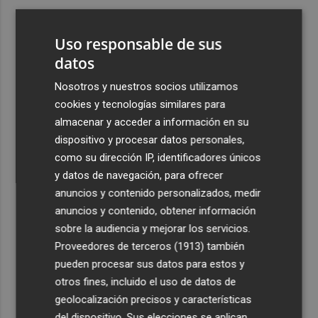
3
La calle Cantarerías de Cartagena estrena pavimento:
avanza la obra de la Morería Baja como nuevo eje
Uso responsable de sus
peatonal hacia San Fernando
datos
4
La empresa murciana Campounión renuncia al limón y
Nosotros y nuestros socios utilizamos
trasladará su actividad a Fuente Álamo
cookies y tecnologías similares para
5
Las exportaciones agroalimentarias españolas se elevan
almacenar y acceder a información en su
un 3% en 2025, hasta superar los 78.000 millones
dispositivo y procesar datos personales,
como su dirección IP, identificadores únicos
y datos de navegación, para ofrecer
anuncios y contenido personalizados, medir
anuncios y contenido, obtener información
sobre la audiencia y mejorar los servicios.
Recibe toda la actualidad de
Proveedores de terceros (1913)
también
Plaza Podcast en tu correo
pueden procesar sus datos para estos y
otros fines, incluido el uso de datos de
Quiero suscribirme
geolocalización precisos y características
del dispositivo. Sus elecciones se aplican