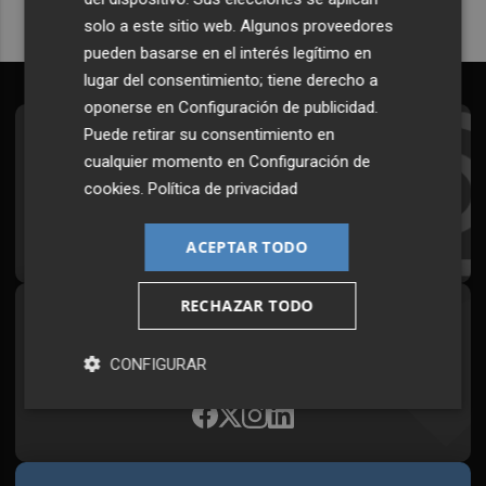
solo a este sitio web. Algunos proveedores
pueden basarse en el interés legítimo en
lugar del consentimiento; tiene derecho a
oponerse en
Configuración de publicidad
.
Puede retirar su consentimiento en
Suscríbete al Boletín
cualquier momento en
Configuración de
Todos los días a primera hora en tu email
cookies
.
Política de privacidad
¡Quiero suscribirme!
ACEPTAR TODO
RECHAZAR TODO
Síguenos en redes
Plaza Podcast, desde cualquier medio
CONFIGURAR