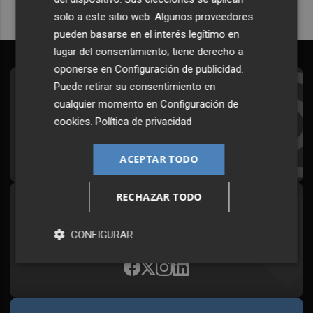
solo a este sitio web. Algunos proveedores
pueden basarse en el interés legítimo en
lugar del consentimiento; tiene derecho a
oponerse en
Configuración de publicidad
.
Puede retirar su consentimiento en
Suscríbete al Boletín
cualquier momento en
Configuración de
Todos los días a primera hora en tu email
cookies
.
Política de privacidad
¡Quiero suscribirme!
ACEPTAR TODO
RECHAZAR TODO
Síguenos en redes
Plaza Podcast, desde cualquier medio
CONFIGURAR