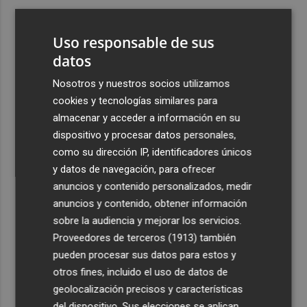
3
Ferran Torres, recibido con un baño de masas en su
pueblo: "Allá donde voy siempre digo que soy de Foios"
Uso responsable de sus
4
datos
Foios se vuelca con Ferran Torres
Nosotros y nuestros socios utilizamos
5
Las '200 vidas' que llevaron a Paco Rabal de Águilas a la
cookies y tecnologías similares para
cima del cine: un documental recupera la voz y la mirada
almacenar y acceder a información en su
del actor
dispositivo y procesar datos personales,
como su dirección IP, identificadores únicos
y datos de navegación, para ofrecer
anuncios y contenido personalizados, medir
anuncios y contenido, obtener información
sobre la audiencia y mejorar los servicios.
Recibe toda la actualidad de
Proveedores de terceros (1913)
también
Plaza Podcast en tu correo
pueden procesar sus datos para estos y
otros fines, incluido el uso de datos de
Quiero suscribirme
geolocalización precisos y características
del dispositivo. Sus elecciones se aplican