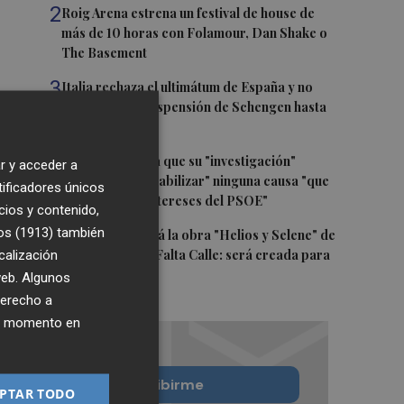
2
Roig Arena estrena un festival de house de
más de 10 horas con Folamour, Dan Shake o
The Basement
3
Italia rechaza el ultimátum de España y no
reevaluará la suspensión de Schengen hasta
el 15 de agosto
4
Leire Díez niega que su "investigación"
r y acceder a
buscara "desestabilizar" ninguna causa "que
tificadores únicos
afectara a los intereses del PSOE"
cios y contenido,
os (1913)
5
también
Castelló acogerá la obra "Helios y Selene" de
calización
la compañía Te Falta Calle: será creada para
el eclipse
 web. Algunos
derecho a
ier momento en
Quiero suscribirme
PTAR TODO