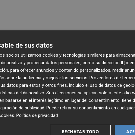
able de sus datos
os socios utilizamos cookies y tecnologías similares para almacena
dispositivo y procesar datos personales, como su dirección IP, iden
ción, para ofrecer anuncios y contenido personalizados, medir anun
n sobre la audiencia y mejorar los servicios.
Proveedores de tercer
s datos para estos y otros fines, incluido el uso de datos de geolo
rísticas del dispositivo. Sus elecciones se aplican solo a este sitio
 basarse en el interés legítimo en lugar del consentimiento; tiene 
guración de publicidad
. Puede retirar su consentimiento en cualqu
cookies
.
Política de privacidad
Recibe toda la actualidad de
Plaza Podcast en tu correo
RECHAZAR TODO
ACE