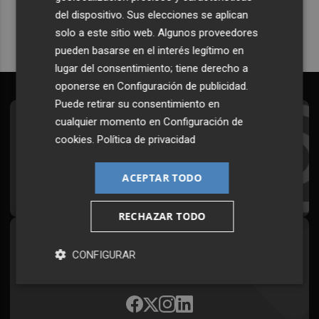
del dispositivo. Sus elecciones se aplican
solo a este sitio web. Algunos proveedores
pueden basarse en el interés legítimo en
lugar del consentimiento; tiene derecho a
oponerse en
Configuración de publicidad
.
Puede retirar su consentimiento en
cualquier momento en
Configuración de
Suscríbete al Boletín
cookies
.
Política de privacidad
Todos los días a primera hora en tu email
ACEPTAR TODO
¡Quiero suscribirme!
RECHAZAR TODO
Síguenos en redes
CONFIGURAR
Plaza Podcast, desde cualquier medio