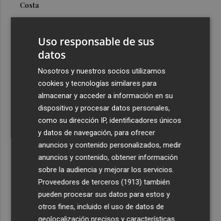
Costa
3
Más problemas en el lateral derecho: Monferrer sufre
una lesión muscular
Uso responsable de sus
4
datos
San Javier da viabilidad al nuevo contrato del transporte
urbano y a un hotel de cuatro estrellas en La Manga con
Nosotros y nuestros socios utilizamos
324 habitaciones
cookies y tecnologías similares para
5
Estos son los estrenos que abren la cartelera en agosto:
almacenar y acceder a información en su
de la comedia 'El último mono' a una nueva entrega de
dispositivo y procesar datos personales,
'La Patrulla Canina'
como su dirección IP, identificadores únicos
y datos de navegación, para ofrecer
anuncios y contenido personalizados, medir
anuncios y contenido, obtener información
sobre la audiencia y mejorar los servicios.
Proveedores de terceros (1913)
también
Recibe toda la actualidad de
pueden procesar sus datos para estos y
Plaza Podcast en tu correo
otros fines, incluido el uso de datos de
geolocalización precisos y características
Quiero suscribirme