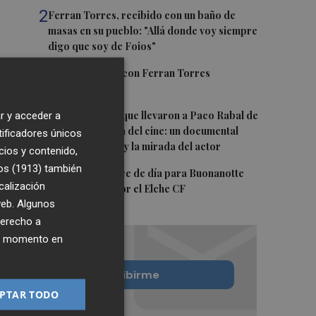
2
Ferran Torres, recibido con un baño de
masas en su pueblo: "Allá donde voy siempre
digo que soy de Foios"
3
Foios se vuelca con Ferran Torres
4
Las '200 vidas' que llevaron a Paco Rabal de
r y acceder a
Águilas a la cima del cine: un documental
tificadores únicos
recupera la voz y la mirada del actor
cios y contenido,
os (1913)
también
5
Y también se hace de día para Buonanotte
calización
con su fichaje por el Elche CF
 web. Algunos
derecho a
ier momento en
Quiero suscribirme
PTAR TODO