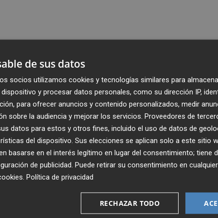
able de sus datos
os socios utilizamos cookies y tecnologías similares para almacena
dispositivo y procesar datos personales, como su dirección IP, iden
ción, para ofrecer anuncios y contenido personalizados, medir anun
n sobre la audiencia y mejorar los servicios.
Proveedores de tercer
s datos para estos y otros fines, incluido el uso de datos de geolo
rísticas del dispositivo. Sus elecciones se aplican solo a este sitio
 basarse en el interés legítimo en lugar del consentimiento; tiene 
guración de publicidad
. Puede retirar su consentimiento en cualqu
cookies
.
Política de privacidad
Recibe toda la actualidad de
Plaza Podcast en tu correo
RECHAZAR TODO
ACE