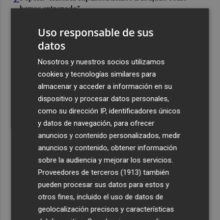
hemos entrenado"
3
Controlado el incendio en Sierra Engarcerán (Castellón)
Uso responsable de sus
datos
4
La capacidad de los modelos de IA para burlar la
Nosotros y nuestros socios utilizamos
seguridad alarma a gobiernos y empresas
cookies y tecnologías similares para
5
El eclipse solar dispara el turismo y las búsquedas de
almacenar y acceder a información en su
alojamiento crecen hasta un 500%
dispositivo y procesar datos personales,
como su dirección IP, identificadores únicos
y datos de navegación, para ofrecer
anuncios y contenido personalizados, medir
anuncios y contenido, obtener información
sobre la audiencia y mejorar los servicios.
Recibe toda la actualidad de
Proveedores de terceros (1913)
también
Plaza Podcast en tu correo
pueden procesar sus datos para estos y
otros fines, incluido el uso de datos de
Quiero suscribirme
geolocalización precisos y características