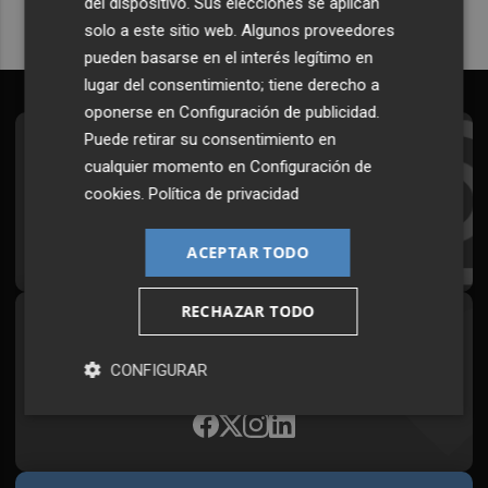
del dispositivo. Sus elecciones se aplican
solo a este sitio web. Algunos proveedores
pueden basarse en el interés legítimo en
lugar del consentimiento; tiene derecho a
oponerse en
Configuración de publicidad
.
Puede retirar su consentimiento en
Suscríbete al Boletín
cualquier momento en
Configuración de
Todos los días a primera hora en tu email
cookies
.
Política de privacidad
¡Quiero suscribirme!
ACEPTAR TODO
RECHAZAR TODO
Síguenos en redes
CONFIGURAR
Plaza Podcast, desde cualquier medio