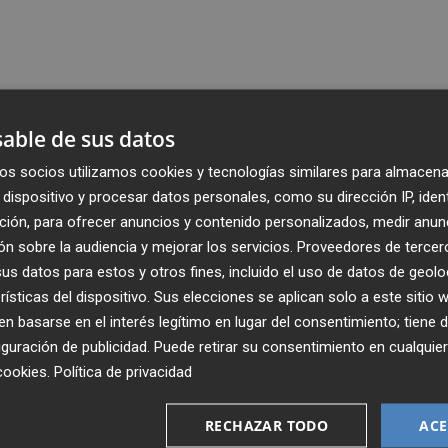
able de sus datos
os socios utilizamos cookies y tecnologías similares para almacena
dispositivo y procesar datos personales, como su dirección IP, iden
ción, para ofrecer anuncios y contenido personalizados, medir anun
n sobre la audiencia y mejorar los servicios.
Proveedores de tercer
s datos para estos y otros fines, incluido el uso de datos de geolo
rísticas del dispositivo. Sus elecciones se aplican solo a este sitio
 basarse en el interés legítimo en lugar del consentimiento; tiene 
guración de publicidad
. Puede retirar su consentimiento en cualqu
cookies
.
Política de privacidad
Recibe toda la actualidad de
Plaza Podcast en tu correo
RECHAZAR TODO
ACE