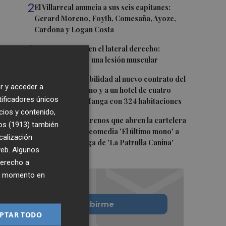
2
El Villarreal anuncia a sus seis capitanes:
Gerard Moreno, Foyth, Comesaña, Ayoze,
Cardona y Logan Costa
3
Más problemas en el lateral derecho:
Monferrer sufre una lesión muscular
4
San Javier da viabilidad al nuevo contrato del
r y acceder a
transporte urbano y a un hotel de cuatro
tificadores únicos
estrellas en La Manga con 324 habitaciones
cios y contenido,
5
Estos son los estrenos que abren la cartelera
os (1913)
también
en agosto: de la comedia 'El último mono' a
calización
una nueva entrega de 'La Patrulla Canina'
 web. Algunos
derecho a
ier momento en
Quiero suscribirme
PTAR TODO