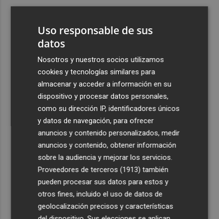
3
Foios se vuelca con Ferran Torres
Uso responsable de sus
4
datos
Las '200 vidas' que llevaron a Paco Rabal de Águilas a la
cima del cine: un documental recupera la voz y la mirada
Nosotros y nuestros socios utilizamos
del actor
cookies y tecnologías similares para
5
Mario Domínguez, a un paso del Excelsior Róterdam de
almacenar y acceder a información en su
la Eredivisie
dispositivo y procesar datos personales,
como su dirección IP, identificadores únicos
y datos de navegación, para ofrecer
anuncios y contenido personalizados, medir
anuncios y contenido, obtener información
sobre la audiencia y mejorar los servicios.
Recibe toda la actualidad de
Proveedores de terceros (1913)
también
Plaza Podcast en tu correo
pueden procesar sus datos para estos y
otros fines, incluido el uso de datos de
Quiero suscribirme
geolocalización precisos y características
del dispositivo. Sus elecciones se aplican