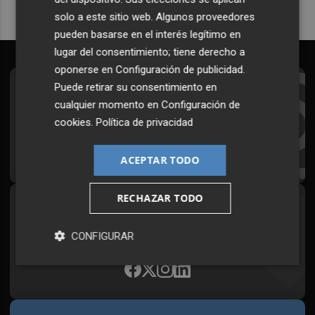
solo a este sitio web. Algunos proveedores
pueden basarse en el interés legítimo en
lugar del consentimiento; tiene derecho a
oponerse en
Configuración de publicidad
.
Puede retirar su consentimiento en
Suscríbete al Boletín
cualquier momento en
Configuración de
Todos los días a primera hora en tu email
cookies
.
Política de privacidad
¡Quiero suscribirme!
ACEPTAR TODO
RECHAZAR TODO
Síguenos en redes
Plaza Podcast, desde cualquier medio
CONFIGURAR